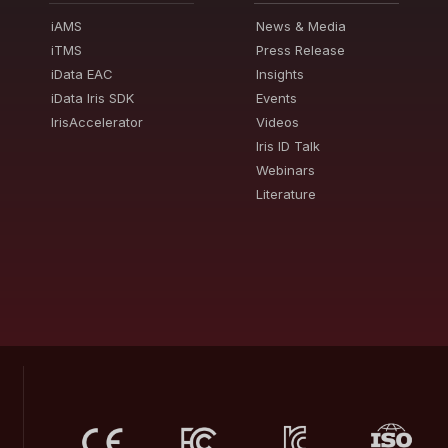
iAMS
News & Media
iTMS
Press Release
iData EAC
Insights
iData Iris SDK
Events
IrisAccelerator
Videos
Iris ID Talk
Webinars
Literature