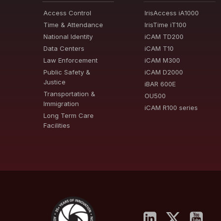
Access Control
IrisAccess iA1000
Time & Attendance
IrisTime iT100
National Identity
iCAM TD200
Data Centers
iCAM T10
Law Enforcement
iCAM M300
Public Safety &
iCAM D2000
Justice
iBAR 600E
Transportation &
OU500
Immigration
iCAM R100 series
Long Term Care
Facilities