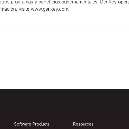
 otros programas y beneficios gubernamentales. GenKey opera 
ormación, visite www.genkey.com.
Software Products
Resources