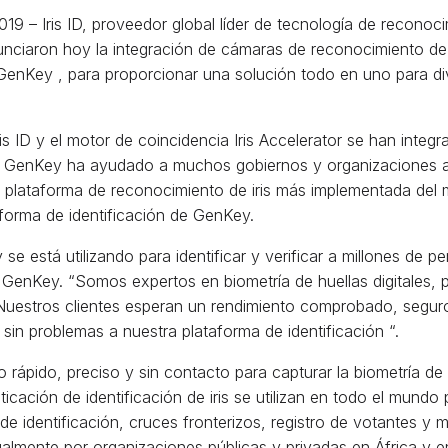
19 – Iris ID, proveedor global líder de tecnología de reconoc
nunciaron hoy la integración de cámaras de reconocimiento de 
GenKey , para proporcionar una solución todo en uno para diver
ID y el motor de coincidencia Iris Accelerator se han integra
e GenKey ha ayudado a muchos gobiernos y organizaciones a me
D, la plataforma de reconocimiento de iris más implementada de
forma de identificación de GenKey.
se está utilizando para identificar y verificar a millones de p
GenKey. “Somos expertos en biometría de huellas digitales, p
 Nuestros clientes esperan un rendimiento comprobado, seguro
á sin problemas a nuestra plataforma de identificación “.
 rápido, preciso y sin contacto para capturar la biometría de 
icación de identificación de iris se utilizan en todo el mundo
e identificación, cruces fronterizos, registro de votantes y 
ualmente por organizaciones públicas y privadas en África y e