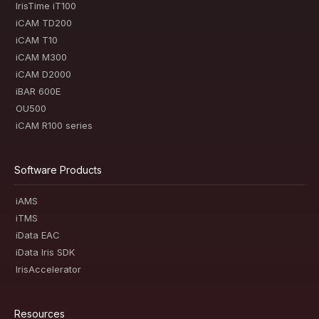
IrisTime iT100
iCAM TD200
iCAM T10
iCAM M300
iCAM D2000
iBAR 600E
OU500
iCAM R100 series
Software Products
iAMS
iTMS
iData EAC
iData Iris SDK
IrisAccelerator
Resources